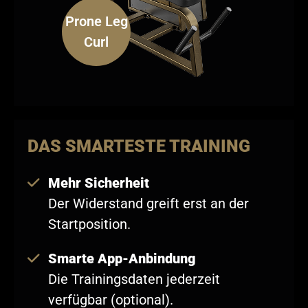
Prone Leg
Abductor
Leg
Hip Thrust
Row
Extension
Upright
Curl
DAS SMARTESTE TRAINING
Mehr Sicherheit
Der Widerstand greift erst an der
Startposition.
Smarte App-Anbindung
Die Trainingsdaten jederzeit
verfügbar (optional).