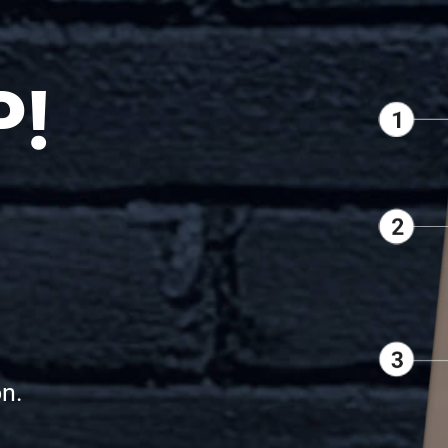
P!
on.