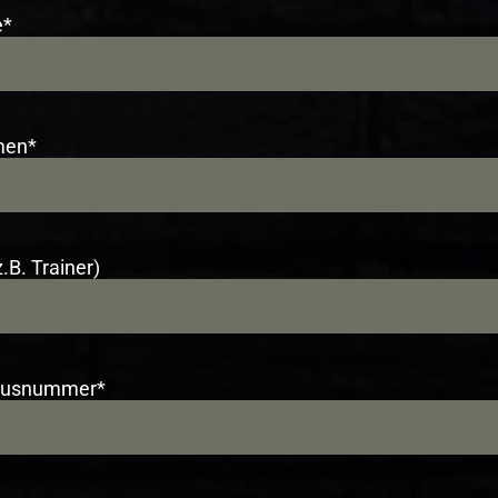
e*
men*
.B. Trainer)
ausnummer*