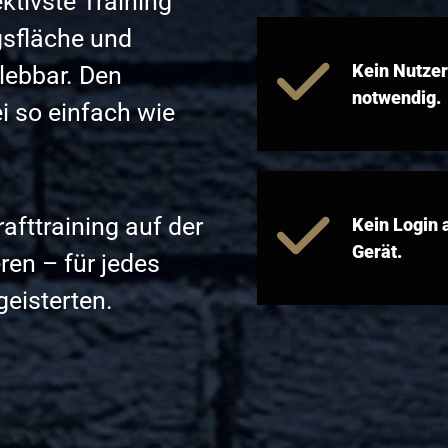
ktivste Training
ngsfläche und
Kein Nutze
lebbar. Den
notwendig.
 so einfach wie
afttraining auf der
Kein Login
Gerät.
ren – für jedes
geisterten.