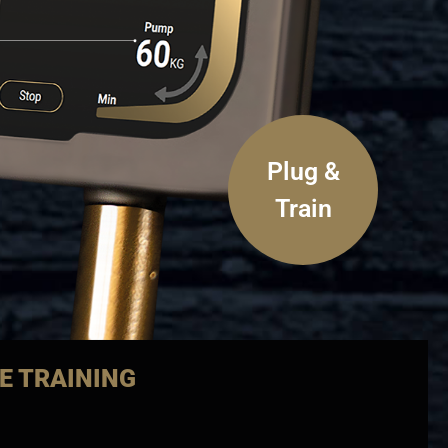
Plug &
Train
E TRAINING