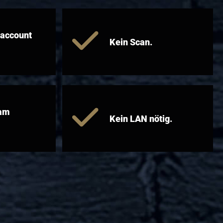
raccount
Kein Scan.
 am
Kein LAN nötig.